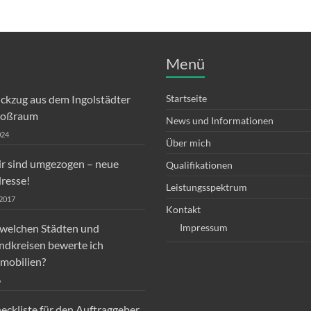
Menü
ckzug aus dem Ingolstädter
Startseite
roßraum
News und Informationen
024
Über mich
r sind umgezogen – neue
Qualifikationen
resse!
Leistungsspektrum
 2017
Kontakt
 welchen Städten und
Impressum
ndkreisen bewerte ich
mobilien?
6
eckliste für den Auftraggeber