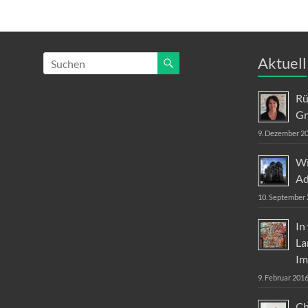
Aktuell
Rü
G
9. Dezember 2
Wi
Ad
10. September
In
La
Im
9. Februar 201
Ch