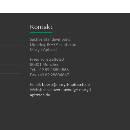
Kontakt
Sachverständigenbüro
Dipl.-Ing. (FH) Architektin
Margit Apitzsch
Friedrichstraße 23
80801
München
Tel.
+49 89 28804866
Fax
+49 89 28804867
Email:
buero@margit-apitzsch.de
Website:
sachverstaendige-margit-
apitzsch.de