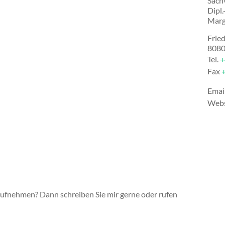
Sach
Dipl.
Marg
Frie
808
Tel.
+
Fax
Emai
Webs
aufnehmen? Dann schreiben Sie mir gerne oder rufen